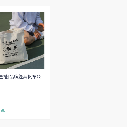
量禮]品牌經典帆布袋
490